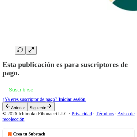
Esta publicación es para suscriptores de
pago.
Suscribirse
¿Ya eres suscriptor de pago?
Iniciar sesión
Anterior
Siguiente
© 2026 Ichimoku Fibonacci LLC
·
Privacidad
∙
Términos
∙
Aviso de
recolección
Crea tu Substack